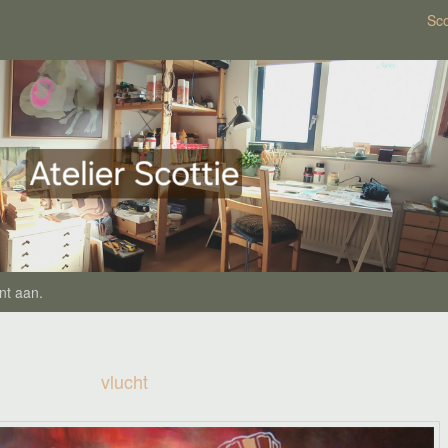
Sco
nt aan
.
vlucht