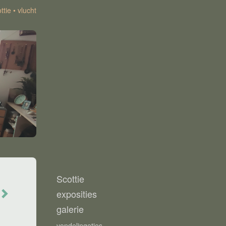
ttie
vlucht
Scottie
exposities
galerie
vondelingetjes