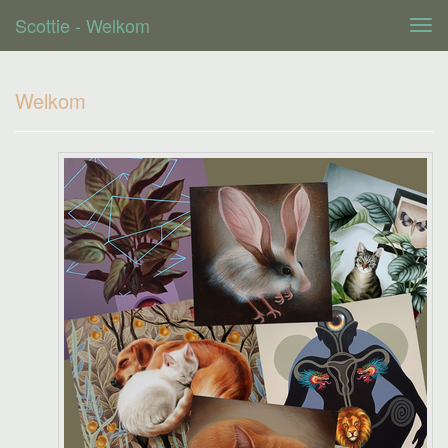
Scottie - Welkom
Tog
navi
Welkom