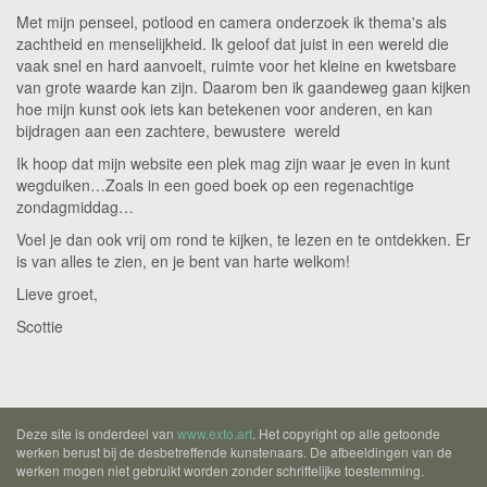
Met mijn penseel, potlood en camera onderzoek ik thema's als
zachtheid en menselijkheid. Ik geloof dat juist in een wereld die
vaak snel en hard aanvoelt, ruimte voor het kleine en kwetsbare
van grote waarde kan zijn. Daarom ben ik gaandeweg gaan kijken
hoe mijn kunst ook iets kan betekenen voor anderen, en kan
bijdragen aan een zachtere, bewustere wereld
Ik hoop dat mijn website een plek mag zijn waar je even in kunt
wegduiken…Zoals in een goed boek op een regenachtige
zondagmiddag…
Voel je dan ook vrij om rond te kijken, te lezen en te ontdekken. Er
is van alles te zien, en je bent van harte welkom!
Lieve groet,
Scottie
Deze site is onderdeel van
www.exto.art
. Het copyright op alle getoonde
werken berust bij de desbetreffende kunstenaars. De afbeeldingen van de
werken mogen niet gebruikt worden zonder schriftelijke toestemming.