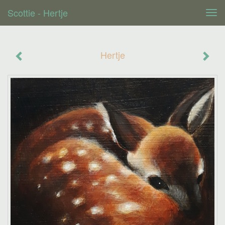
Scottie - Hertje
Tog
navi
Hertje