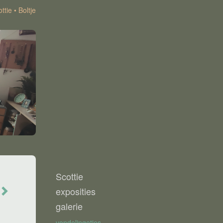
ttie
Boltje
Scottie
exposities
galerie
vondelingetjes