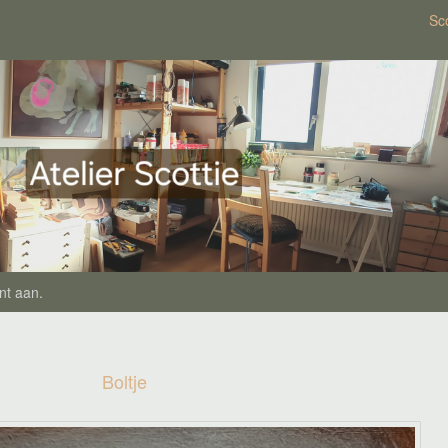
Sco
nt aan
.
Boltje