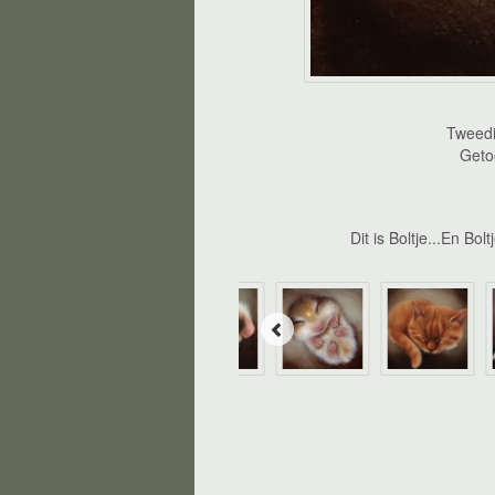
Tweedi
Geto
Dit is Boltje...En Bo